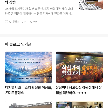
제를 받으러 다니는 업체 다이어트 업종으로 가격이 높은
팍 상승
글 내용
상품 고가의 생활필수품 취급업체 전화로 영업을 하는 업
36개월 장기무이자 할부 솔루션 제공 매출 팍팍 상승 아래
체(동영상 교육) 위에 해당이 되지 않더라도 문의를 주시면
와 같은 직군에 해당하시는 분들은 저에게 전화를 거셔서
답변해 드리겠습니다. 무이자할부 36개월 VS 매출상승?
상담을 하시면 고맙겠습니다. 국내, 해외 여행업종 개인사
어떤 상관관계가 있을까 궁금하시리라 봅니다. 약간이라도
5
0
2018. 5. 29.
업자(12개월), 법인사업자(36개월) 가구업 자동차, 오토바
관심이 있는 업체들은 어느 정도..
이 귀금속 명품백 교육동영상업체 외에도 다양한 업체들이
이에 해당됩니다. 장기무이자 할부 마케팅이란? 고객이 결
제하는 카드의 한도에 맞게 1년, 2년, 3년으로 상품을 결제
하는 방법을 말합니다. 경제가 어려울수록 카드할부의 이
이 블로그 인기글
용은 증가하기 마련입니다. 이에 맞게 적절하게 활용한다
면 귀사의 매출은 증가합니다. 현재 저희 고객사는 70,00
0 여 군데 이상입니다. 이런 마케팅을 하는 데 있어서 어려
운 점은 개인사업자나 법인사업자의 한도가 없다는 것인데
저희가 어느 정도 도움을 드리고..
디지털 비즈니스의 확실한 이정표,
삼삼이네 생고깃집 잠원점에서 삼
온미르홀딩스
겹살 먹었어요. ㅋㅋㅋ