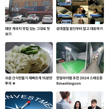
태안 게국지 맛집 있는 그대로 맛
성대결절 원인부터 알고 대응하기
보기
쉬운 간식만들기 재빠르게 15분만
창업아이템 추천 2024 스매싱존
투자 ★
Smashingzon