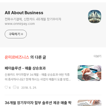
로그 정보
All About Business
전화수기결제, 신한카드 48개월 장기무이자
www.onmirpay.com
구독하기
더보기
온미르비즈니스
의 다른 글
페이솔루션 - 매출 상승효과
글 내용
신용카드 무이자할부 36개월 - 매출 상승효과 어떤 직종
에 종사하시나요? 현재 하시는 사업의 매출이 오를 방법은
없을까 고민하시죠? 지금 당장 저에게 문자를 주시면 답변
4
0
2018. 5. 29.
해 드리겠습니다. 전화 한 통화로 해결하는 방법이 있습니
다. 단지, 조건은 있습니다. 첫 번째, 법인사업자 두 번째, 아
래와 같은 직종에 있는 분이면 됩니다. 국내, 해외여행 업종
36개월 장기무이자 할부 솔루션 제공 매출 팍
으로 카드를 빈번하게 받으시는 업체 일일이 고객에게 결