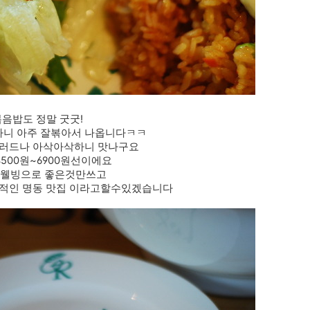
음밥도 정말 굿굿!
하니 아주 잘볶아서 나옵니다ㅋㅋ
러드나 아삭아삭하니 맛나구요
4500원~6900원선이에요
 웰빙으로 좋은것만쓰고
리적인 명동 맛집 이라고할수있겠습니다