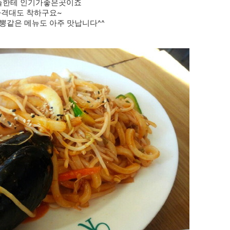
들한테 인기가좋은곳이죠
가격대도 착하구요~
뽕같은 메뉴도 아주 맛납니다^^