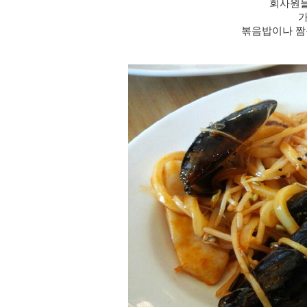
회사원
볶음밥이나 짬