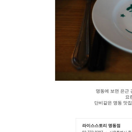
명동에 보면 은근
요
단비같은 명동 맛