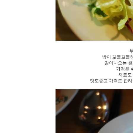
볶
밤이 꼬들꼬들
같이나오는 샐
가격은 
재료도
맛도좋고 가격도 합