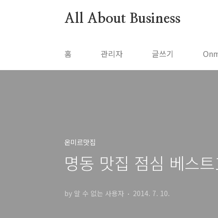
본문 바로가기
All About Business
홈
관리자
글쓰기
Onm
온미르맛집
명동 맛집 점심 베스트
by 알 수 없는 사용자
2014. 7. 10.